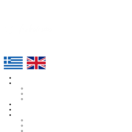
ΑΡΧΙΚΗ
Η ΔΙΟΡΓΑΝΩΣΗ
Η ΚΑΤΕΡΙΝΑ
Ο ΑΛΕΞΑΝΔΡΟΣ
Η ΟΜΑΔΑ
H ΔΙΑΔΡΟΜΗ
ΥΠΟΣΤΗΡΙΚΤΕΣ
BLOG
ΑΡΘΡΑ
ΔΕΛΤΙΑ ΤΥΠΟΥ
ΕΚΔΗΛΩΣΕΙΣ