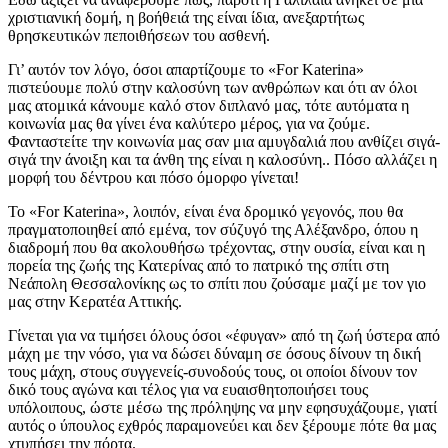
χριστιανική δομή, η βοήθειά της είναι ίδια, ανεξαρτήτως
θρησκευτικών πεποιθήσεων του ασθενή.
Γι’ αυτόν τον λόγο, όσοι απαρτίζουμε το «For Katerina»
πιστεύουμε πολύ στην καλοσύνη των ανθρώπων και ότι αν όλοι
μας ατομικά κάνουμε καλό στον διπλανό μας, τότε αυτόματα η
κοινωνία μας θα γίνει ένα καλύτερο μέρος, για να ζούμε.
Φανταστείτε την κοινωνία μας σαν μια αμυγδαλιά που ανθίζει σιγά-
σιγά την άνοιξη και τα άνθη της είναι η καλοσύνη.. Πόσο αλλάζει η
μορφή του δέντρου και πόσο όμορφο γίνεται!
Το «For Katerina», λοιπόν, είναι ένα δρομικό γεγονός, που θα
πραγματοποιηθεί από εμένα, τον σύζυγό της Αλέξανδρο, όπου η
διαδρομή που θα ακολουθήσω τρέχοντας, στην ουσία, είναι και η
πορεία της ζωής της Κατερίνας από το πατρικό της σπίτι στη
Νεάπολη Θεσσαλονίκης ως το σπίτι που ζούσαμε μαζί με τον γιο
μας στην Κερατέα Αττικής.
Γίνεται για να τιμήσει όλους όσοι «έφυγαν» από τη ζωή ύστερα από
μάχη με την νόσο, για να δώσει δύναμη σε όσους δίνουν τη δική
τους μάχη, στους συγγενείς-συνοδούς τους, οι οποίοι δίνουν τον
δικό τους αγώνα και τέλος για να ευαισθητοποιήσει τους
υπόλοιπους, ώστε μέσω της πρόληψης να μην εφησυχάζουμε, γιατί
αυτός ο ύπουλος εχθρός παραμονεύει και δεν ξέρουμε πότε θα μας
χτυπήσει την πόρτα.