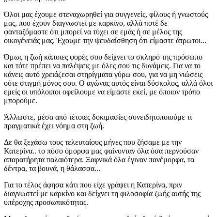
Όλοι μας έχουμε στεναχωρηθεί για συγγενείς, φίλους ή γνωστούς
μας, που έχουν διαγνωστεί με καρκίνο, αλλά ποτέ δε
φανταζόμαστε ότι μπορεί να τύχει σε εμάς ή σε μέλος της
οικογένειάς μας. Έχουμε την ψευδαίσθηση ότι είμαστε άτρωτοι...
Όμως η ζωή κάποιες φορές σου δείχνει το σκληρό της πρόσωπο
και τότε πρέπει να παλέψεις με όλες σου τις δυνάμεις. Για να το
κάνεις αυτό χρειάζεσαι στηρίγματα γύρω σου, για να μη νιώσεις
ούτε στιγμή μόνος σου. Ο αγώνας αυτός είναι δύσκολος, αλλά όλοι
εμείς οι υπόλοιποι οφείλουμε να είμαστε εκεί, με όποιον τρόπο
μπορούμε.
Άλλωστε, μέσα από τέτοιες δοκιμασίες συνειδητοποιούμε τι
πραγματικά έχει νόημα στη ζωή.
Δε θα ξεχάσω τους τελευταίους μήνες που ζήσαμε με την
Κατερίνα.. το πόσο όμορφα μας φαίνονταν όλα όσα περνούσαν
απαρατήρητα παλαιότερα. Ξαφνικά όλα έγιναν πανέμορφα, τα
δέντρα, τα βουνά, η θάλασσα...
Για το τέλος άφησα κάτι που είχε γράψει η Κατερίνα, πριν
διαγνωστεί με καρκίνο και δείχνει τη φιλοσοφία ζωής αυτής της
υπέροχης προσωπικότητας.