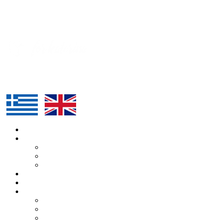
ΑΡΧΙΚΗ
Η ΔΙΟΡΓΑΝΩΣΗ
Η ΚΑΤΕΡΙΝΑ
Ο ΑΛΕΞΑΝΔΡΟΣ
Η ΟΜΑΔΑ
H ΔΙΑΔΡΟΜΗ
ΥΠΟΣΤΗΡΙΚΤΕΣ
BLOG
ΑΡΘΡΑ
ΔΕΛΤΙΑ ΤΥΠΟΥ
ΕΚΔΗΛΩΣΕΙΣ