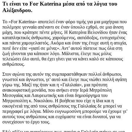
Τι είναι το For Katerina μέσα από τα λόγια του
Αλέξανδρου.
Το «For Katerina» αποτελεί έναν φόρο τιμής για μια μαχήτρια που
πολέμησε γενναία απέναντι σε έναν ύπουλο εχθρό, σε μια άνιση
μάχη, που κράτησε πέντε μήνες. Η Κατερίνα Βελονίδου ήταν ένας
καταπληκτικός άνθρωπος, χαρούμενος, αισιόδοξος, ευτυχισμένος
και πάντα χαμογελαστός. Ακόμα και όταν της έτυχε αυτή η ατυχία,
ποτέ δεν είπε «γιατί σε μένα;». Αντ’ αυτού πίστευε πως όλα στη
ζωή γίνονται για κάποιον λόγο. Μάλιστα, έλεγε πως μόλις
τελειώσει όλο αυτό, θα έχει γίνει για να κάνει καλό σε κάποιους
ανθρώπους.
Στον αγώνα της αυτόν της συμπαραστάθηκαν πολλοί άνθρωποι,
γνωστοί και άγνωστοι, γι’ αυτό και έλεγε πως νιώθει πολλή αγάπη
γύρω της. Μαζί της ήταν και η «Γαλιλαία», μια πρότυπη
ανακουφιστική μονάδα, που ανήκει στην Ιερά Μητρόπολη
Μεσογαίας και Λαυρεωτικής και είναι δημιούργημα του
Μητροπολίτη κ. Νικολάου. Η βοήθεια που είχε η ίδια και η
οικογένειά της από τους ανθρώπους της Γαλιλαίας δε μπορεί να
περιγραφεί με λόγια. Μόνο ευγνωμοσύνη μπορούμε να έχουμε γι’
αυτούς τους ανθρώπους και ευχόμαστε να είναι δυνατοί, για να
συνεχίσουν το έργο τους.
Εδώ αξίζει να αναφέρουμε πως, παρότι η Γαλιλαία ανήκει σε μια