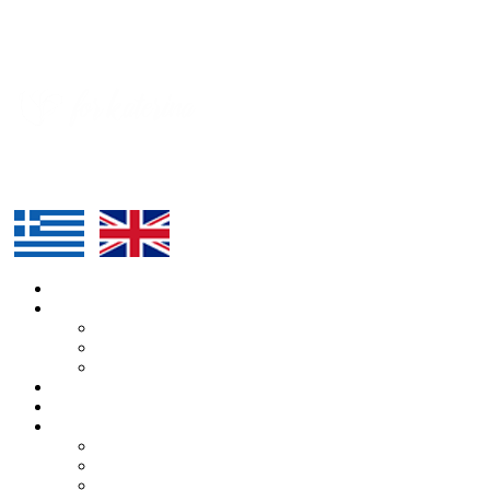
ΑΡΧΙΚΗ
Η ΔΙΟΡΓΑΝΩΣΗ
Η ΚΑΤΕΡΙΝΑ
Ο ΑΛΕΞΑΝΔΡΟΣ
Η ΟΜΑΔΑ
H ΔΙΑΔΡΟΜΗ
ΥΠΟΣΤΗΡΙΚΤΕΣ
BLOG
ΑΡΘΡΑ
ΔΕΛΤΙΑ ΤΥΠΟΥ
ΕΚΔΗΛΩΣΕΙΣ